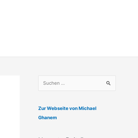
S
u
c
h
Zur Webseite von Michael
e
Ghanem
n
n