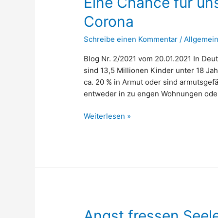
Eine Chance für uns
Corona
Schreibe einen Kommentar
/
Allgemei
Blog Nr. 2/2021 vom 20.01.2021 In Deu
sind 13,5 Millionen Kinder unter 18 Ja
ca. 20 % in Armut oder sind armutsgefä
entweder in zu engen Wohnungen oder 
Eine
Weiterlesen »
Chance
für
unsere
Kinder
in
Zeiten
von
Corona
Angst fressen Seele