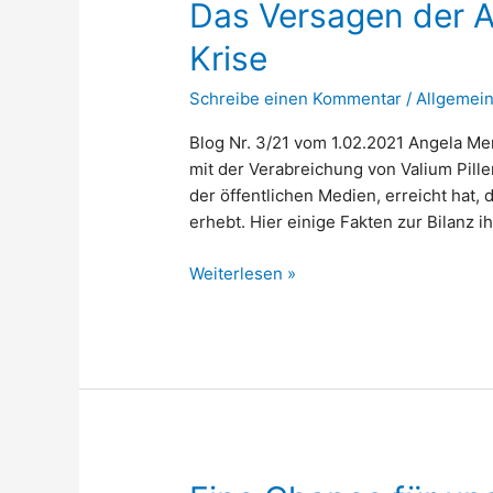
Das Versagen der A
Krise
Schreibe einen Kommentar
/
Allgemei
Blog Nr. 3/21 vom 1.02.2021 Angela Mer
mit der Verabreichung von Valium Pill
der öffentlichen Medien, erreicht hat
erhebt. Hier einige Fakten zur Bilanz 
Das
Weiterlesen »
Versagen
der
Angela
Merkel
in
der
Corona
Krise