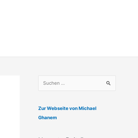
S
u
c
h
Zur Webseite von Michael
e
Ghanem
n
n