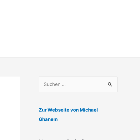
S
u
c
h
Zur Webseite von Michael
e
Ghanem
n
n