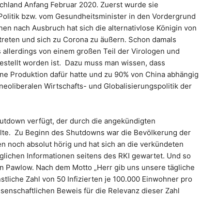
hland Anfang Februar 2020. Zuerst wurde sie
 Politik bzw. vom Gesundheitsminister in den Vordergrund
hen nach Ausbruch hat sich die alternativlose Königin von
treten und sich zu Corona zu äußern. Schon damals
 allerdings von einem großen Teil der Virologen und
gestellt worden ist. Dazu muss man wissen, dass
e Produktion dafür hatte und zu 90% von China abhängig
eoliberalen Wirtschafts- und Globalisierungspolitik der
tdown verfügt, der durch die angekündigten
llte. Zu Beginn des Shutdowns war die Bevölkerung der
en noch absolut hörig und hat sich an die verkündeten
lichen Informationen seitens des RKI gewartet. Und so
n Pawlow. Nach dem Motto „Herr gib uns unsere tägliche
nstliche Zahl von 50 Infizierten je 100.000 Einwohner pro
senschaftlichen Beweis für die Relevanz dieser Zahl