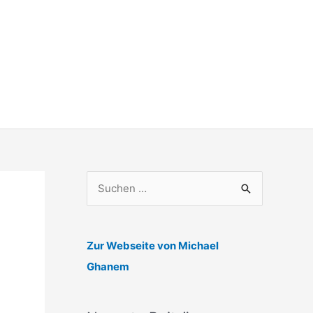
S
u
c
h
Zur Webseite von Michael
e
Ghanem
n
n