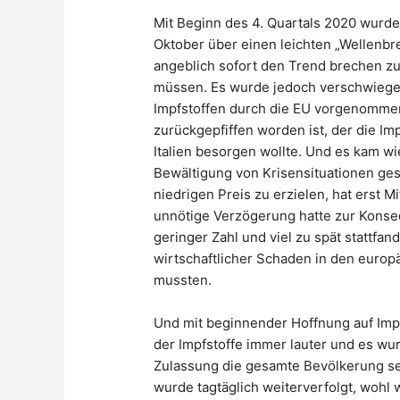
Mit Beginn des 4. Quartals 2020 wurde
Oktober über einen leichten „Wellenb
angeblich sofort den Trend brechen 
müssen. Es wurde jedoch verschwiegen
Impfstoffen durch die EU vorgenomme
zurückgepfiffen worden ist, der die I
Italien besorgen wollte. Und es kam w
Bewältigung von Krisensituationen ges
niedrigen Preis zu erzielen, hat erst 
unnötige Verzögerung hatte zur Konseq
geringer Zahl und viel zu spät stattf
wirtschaftlicher Schaden in den euro
mussten.
Und mit beginnender Hoffnung auf Impf
der Impfstoffe immer lauter und es wu
Zulassung die gesamte Bevölkerung se
wurde tagtäglich weiterverfolgt, wohl 