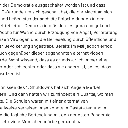
n der Demokratie ausgeschaltet worden ist und dass
er Tafelrunde um sich geschart hat, die die Macht an sich
und ließen sich dananch die Entscheidungen in den
etrieb einer Demokratie müsste dies genau umgekehrt
 Woche für Woche durch Erzeugung von Angst, Verbreitung
sen Virologen und die Berieselung durch öffentliche und
er Bevölkerung angestrebt. Bereits im Mai jedoch erhob
ruch gegenüber dieser sogenannten alternativlosen
urde. Wohl wissend, dass es grundsätzlich immer eine
er oder schlechter oder dass sie anders ist, sei es, dass
setzen ist.
nissen des 1. Shutdowns hat sich Angela Merkel
ern. Und dann hatten wir zumindest ein Quartal, wo man
te. Die Schulen waren mit einer alternativen
eilweise verreisen, man konnte in Gaststätten und in
 die tägliche Berieselung mit den neuesten Pandemie
h sehr viele Menschen mürbe gemacht hat.