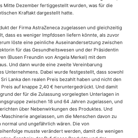
s Mitte Dezember fertiggestellt wurden, was für die
schen Kraftakt dargestellt hatte.
ukt der Firma AstraZeneca zugelassen und gleichzeitig
t, dass es weniger Impfdosen liefern könnte, als zuvor
derum löste eine peinliche Auseinandersetzung zwischen
ektorin für das Gesundheitswesen und der Präsidentin
en (Busen Freundin von Angela Merkel) mit dem
us. Und dann wurde eine zweite Vereinbarung
es Unternehmens. Dabei wurde festgestellt, dass sowohl
 Sri Lanka den realen Preis bezahlt haben und nicht den
n Preis auf knappe 2,40 € heruntergedrückt. Und damit
grund der für die Zulassung vorgelegten Unterlagen in
erungsgruppe zwischen 18 und 64 Jahren zugelassen, und
Berichten über Nebenwirkungen des Produktes. Und
s-Maschinerie angelassen, um die Menschen davon zu
normal und ungefährlich wären. Die von
reihenfolge musste verändert werden, damit die wenigen